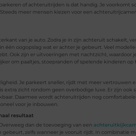
inparkeren of achteruitrijden is dat handig. Je voorkomt 
aat. Steeds meer mensen kiezen voor een achteruitrijcame
nt van je auto. Zodra je in zijn achteruit schakelt, ve
e in één oogopslag wat er achter je gebeurt. Veel model
bt. Ook zijn er uitvoeringen met nachtzicht, waardoor je 
er om paaltjes, stoepranden of spelende kinderen op ti
iligheid. Je parkeert sneller, rijdt met meer vertrouwen
 is extra zicht rondom geen overbodige luxe. Er zijn ook
baar. Daarmee wordt achteruitrijden nog comfortabeler
oneel voor je inbouwen.
aal resultaat
n? Overweeg dan de toevoeging van een
achteruitkijkca
 gebeurt, zelfs wanneer je vooruit rijdt. In combinatie 