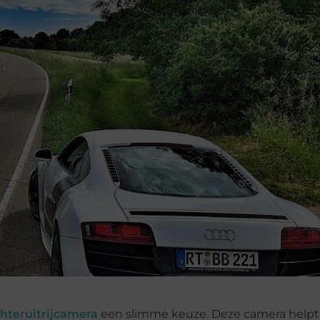
hteruitrijcamera
een slimme keuze. Deze camera helpt