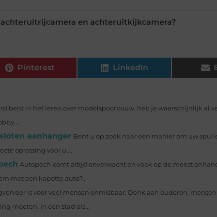
n achteruitrijcamera en achteruitkijkcamera?
Pinterest
LinkedIn
erd bent in het leren over modelspoorbouw, heb je waarschijnlijk al v
bby....
esloten aanhanger
Bent u op zoek naar een manier om uw spulle
te oplossing voor u....
opech
Autopech komt altijd onverwacht en vaak op de meest onhan
em met een kapotte auto?...
gvervoer is voor veel mensen onmisbaar. Denk aan ouderen, mense
ng moeten. In een stad als...