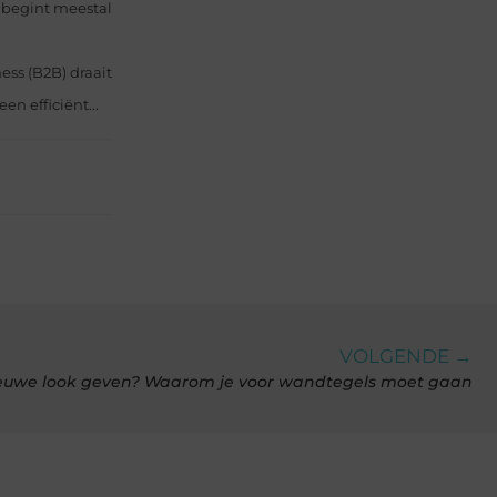
s begint meestal
ess (B2B) draait
n efficiënt...
VOLGENDE →
euwe look geven? Waarom je voor wandtegels moet gaan