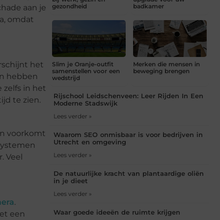
gezondheid
badkamer
schade aan je
ra, omdat
rschijnt het
Slim je Oranje-outfit
Merken die mensen in
samenstellen voor een
beweging brengen
len hebben
wedstrijd
zelfs in het
Rijschool Leidschenveen: Leer Rijden In Een
jd te zien.
Moderne Stadswijk
Lees verder »
 en voorkomt
Waarom SEO onmisbaar is voor bedrijven in
Utrecht en omgeving
 systemen
Lees verder »
. Veel
De natuurlijke kracht van plantaardige oliën
in je dieet
Lees verder »
mera
.
Waar goede ideeën de ruimte krijgen
met een