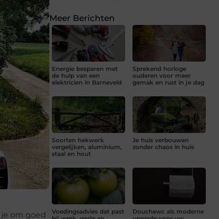
Meer Berichten
Energie besparen met
Sprekend horloge
de hulp van een
ouderen voor meer
elektricien in Barneveld
gemak en rust in je dag
Soorten hekwerk
Je huis verbouwen
vergelijken, aluminium,
zonder chaos in huis
staal en hout
Voedingsadvies dat past
Douchewc als moderne
 je om goed
bij werk, gezin en
upgrade voor uw