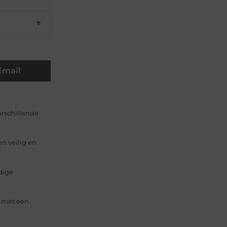
▼
Email
erschillende
n veilig en
dige
n met een