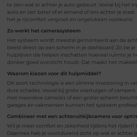
te zien wat er achter je auto gebeurt. Vooral bij het 
auto en ziet beter of er iemand of iets achter je st
het je rijcomfort vergroot en ongelukken voorkomt.
Zo werkt het camerasysteem
Het systeem wordt meestal gemonteerd aan de achterka
beeld direct op een scherm in je dashboard. Zo zie j
hulplijnen die helpen inschatten hoeveel ruimte je he
donker goed overzicht houdt. Dat maakt het makkelijk
Waarom kiezen voor dit hulpmiddel?
Dit soort technologie is een slimme investering in ve
dure schades. Vooral bij grote voertuigen of campers
met meerdere camera’s of een groter scherm beschik
garages en vakmensen kunnen het systeem professi
Combineer met een achteruitkijkcamera voor optim
Wil je meer comfort en zekerheid tijdens het rijde
Daarmee heb je voortdurend zicht op wat er achter je