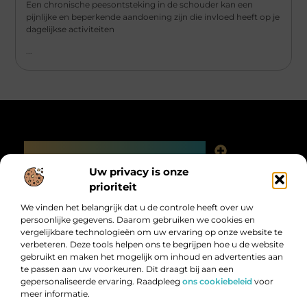
Een chronische peesontsteking in de schouder kan een
pijnlijke en beperkende aandoening zijn die invloed heeft op je
dagelijkse activiteiten
...
Main Links
Linkjes kopen: slimme SEO-tactiek of digitale valkuil?
Uw privacy is onze
Bericht categorie
prioriteit
We vinden het belangrijk dat u de controle heeft over uw
persoonlijke gegevens. Daarom gebruiken we cookies en
vergelijkbare technologieën om uw ervaring op onze website te
verbeteren. Deze tools helpen ons te begrijpen hoe u de website
gebruikt en maken het mogelijk om inhoud en advertenties aan
te passen aan uw voorkeuren. Dit draagt bij aan een
gepersonaliseerde ervaring. Raadpleeg
ons cookiebeleid
voor
meer informatie.
Digitalk.nl – Ontdek, leer en praat mee!
Laat je inspireren, vergroot je kennis en deel je ideeën met anderen in