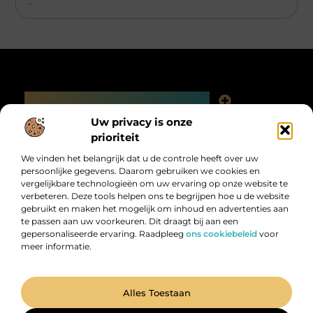
...
Main Links
Linkjes kopen: slimme SEO-tactiek of digitale valkuil?
Uw privacy is onze
Bericht categorie
prioriteit
We vinden het belangrijk dat u de controle heeft over uw
persoonlijke gegevens. Daarom gebruiken we cookies en
vergelijkbare technologieën om uw ervaring op onze website te
verbeteren. Deze tools helpen ons te begrijpen hoe u de website
gebruikt en maken het mogelijk om inhoud en advertenties aan
te passen aan uw voorkeuren. Dit draagt bij aan een
gepersonaliseerde ervaring. Raadpleeg
ons cookiebeleid
voor
meer informatie.
Digitalk.nl – Ontdek, leer en praat mee!
Laat je inspireren, vergroot je kennis en deel je ideeën met anderen in
onze levendige community.
@2025 All Right Reserved. Design by
www.digitalk.nl.
Alles Toestaan