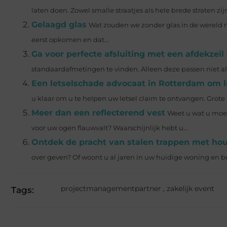
laten doen. Zowel smalle straatjes als hele brede straten zi
Gelaagd glas
Wat zouden we zonder glas in de wereld 
eerst opkomen en dat...
Ga voor perfecte afsluiting met een afdekzeil
standaardafmetingen te vinden. Alleen deze passen niet altij
Een letselschade advocaat in Rotterdam om l
u klaar om u te helpen uw letsel claim te ontvangen. Grote 
Meer dan een reflecterend vest
Weet u wat u moet
voor uw ogen flauwvalt? Waarschijnlijk hebt u...
Ontdek de pracht van stalen trappen met ho
over geven? Of woont u al jaren in uw huidige woning en be
projectmanagementpartner
,
zakelijk event
Tags: