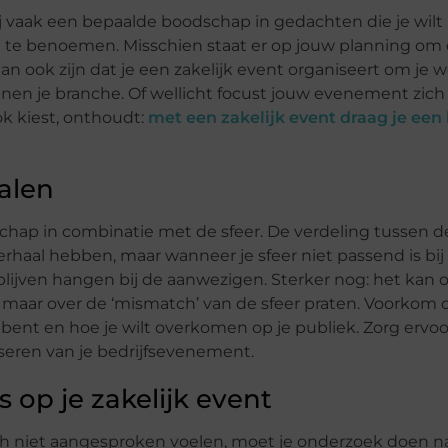
rbij vaak een bepaalde boodschap in gedachten die je wilt
 te benoemen. Misschien staat er op jouw planning om de
an ook zijn dat je een zakelijk event organiseert om je
n je branche. Of wellicht focust jouw evenement zich
ok kiest, onthoudt:
met een zakelijk event draag je ee
ralen
schap in combinatie met de sfeer. De verdeling tussen 
verhaal hebben, maar wanneer je sfeer niet passend is bij 
lijven hangen bij de aanwezigen. Sterker nog: het kan 
aar over de ‘mismatch’ van de sfeer praten. Voorkom d
jf bent en hoe je wilt overkomen op je publiek. Zorg ervoo
seren van je bedrijfsevenement.
 op je zakelijk event
 niet aangesproken voelen, moet je onderzoek doen na