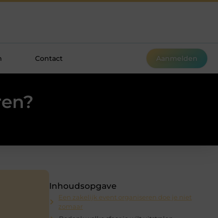
m
Contact
Aanmelden
ren?
Inhoudsopgave
Een zakelijk event organiseren doe je niet
zomaar