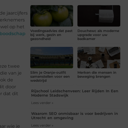
 jaarcijfers
 werknemers
 wel op het
Voedingsadvies dat past
Douchewc als moderne
n boodschap
bij werk, gezin en
upgrade voor uw
gezondheid
badkamer
deze twee
die van je
Slim je Oranje-outfit
Merken die mensen in
samenstellen voor een
beweging brengen
ook de
wedstrijd
it door
Rijschool Leidschenveen: Leer Rijden In Een
r dat dit
Moderne Stadswijk
Lees verder »
Waarom SEO onmisbaar is voor bedrijven in
Utrecht en omgeving
Lees verder »
ar wie je