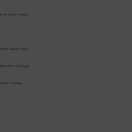
t er toch maar
dam staat voor
eer een collega
ag een make-