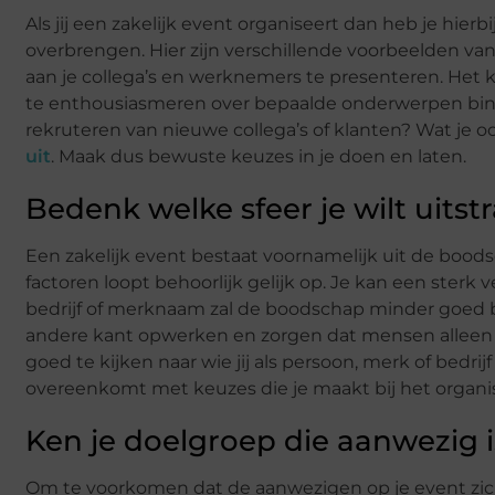
Als jij een zakelijk event organiseert dan heb je hie
overbrengen. Hier zijn verschillende voorbeelden van
aan je collega’s en werknemers te presenteren. Het k
te enthousiasmeren over bepaalde onderwerpen binne
rekruteren van nieuwe collega’s of klanten? Wat je o
uit
. Maak dus bewuste keuzes in je doen en laten.
Bedenk welke sfeer je wilt uitst
Een zakelijk event bestaat voornamelijk uit de bood
factoren loopt behoorlijk gelijk op. Je kan een sterk 
bedrijf of merknaam zal de boodschap minder goed b
andere kant opwerken en zorgen dat mensen alleen m
goed te kijken naar wie jij als persoon, merk of bedri
overeenkomt met keuzes die je maakt bij het organi
Ken je doelgroep die aanwezig is
Om te voorkomen dat de aanwezigen op je event zich