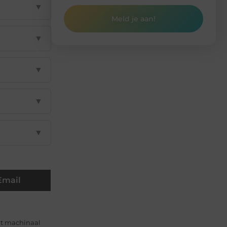
▼
Meld je aan!
▼
▼
▼
▼
Email
it machinaal