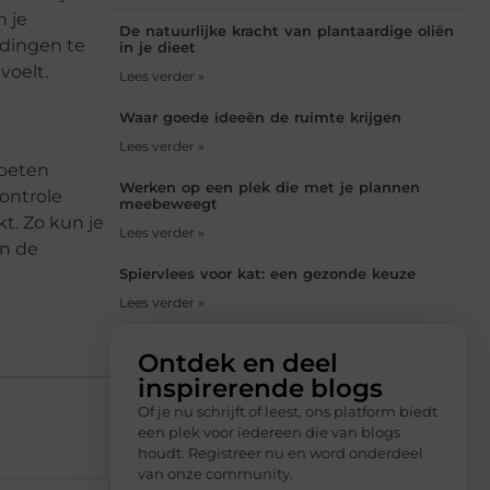
n je
De natuurlijke kracht van plantaardige oliën
idingen te
in je dieet
voelt.
Lees verder »
Waar goede ideeën de ruimte krijgen
Lees verder »
moeten
Werken op een plek die met je plannen
controle
meebeweegt
kt. Zo kun je
Lees verder »
an de
Spiervlees voor kat: een gezonde keuze
Lees verder »
Ontdek en deel
inspirerende blogs
Of je nu schrijft of leest, ons platform biedt
een plek voor iedereen die van blogs
houdt. Registreer nu en word onderdeel
van onze community.