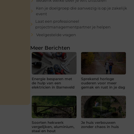
Bedenk welke sfeer je wilt uitstralen
Ken je doelgroep die aanwezig is op je zakelijk
event
Laat een professioneel
projectmanagementpartner je helpen
Veelgestelde vragen
Meer Berichten
Energie besparen met
Sprekend horloge
de hulp van een
ouderen voor meer
elektricien in Barneveld
gemak en rust in je dag
Soorten hekwerk
Je huis verbouwen
vergelijken, aluminium,
zonder chaos in huis
staal en hout