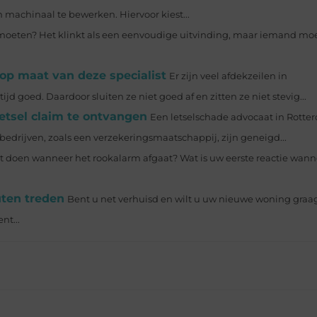
jn machinaal te bewerken. Hiervoor kiest...
moeten? Het klinkt als een eenvoudige uitvinding, maar iemand moe
 op maat van deze specialist
Er zijn veel afdekzeilen in
d goed. Daardoor sluiten ze niet goed af en zitten ze niet stevig...
etsel claim te ontvangen
Een letselschade advocaat in Rotter
bedrijven, zoals een verzekeringsmaatschappij, zijn geneigd...
 doen wanneer het rookalarm afgaat? Wat is uw eerste reactie wann
uten treden
Bent u net verhuisd en wilt u uw nieuwe woning gra
nt...