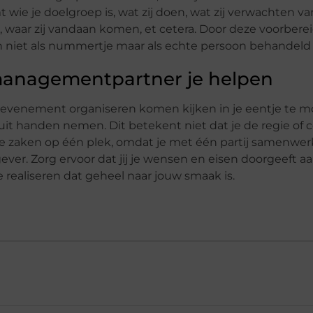
t wie je doelgroep is, wat zij doen, wat zij verwachten va
en, waar zij vandaan komen, et cetera. Door deze voorbere
ich niet als nummertje maar als echte persoon behandeld 
tmanagementpartner je helpen
en evenement organiseren komen kijken in je eentje te 
it uit handen nemen. Dit betekent niet dat je de regie of 
alle zaken op één plek, omdat je met één partij samenwer
gever. Zorg ervoor dat jij je wensen en eisen doorgeeft a
realiseren dat geheel naar jouw smaak is.