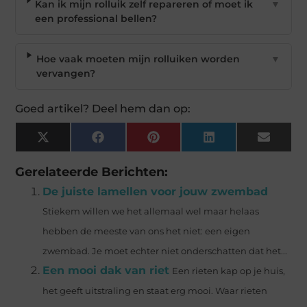
Kan ik mijn rolluik zelf repareren of moet ik
▼
een professional bellen?
Hoe vaak moeten mijn rolluiken worden
▼
vervangen?
Goed artikel? Deel hem dan op:
X
Facebook
Pinterest
LinkedIn
Email
(Twitter)
Gerelateerde Berichten:
De juiste lamellen voor jouw zwembad
Stiekem willen we het allemaal wel maar helaas
hebben de meeste van ons het niet: een eigen
zwembad. Je moet echter niet onderschatten dat het...
Een mooi dak van riet
Een rieten kap op je huis,
het geeft uitstraling en staat erg mooi. Waar rieten