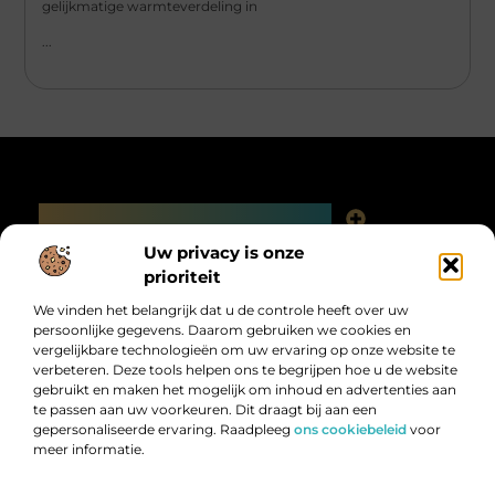
gelijkmatige warmteverdeling in
...
Main Links
Linkjes kopen: slimme SEO-tactiek of digitale valkuil?
Uw privacy is onze
Bericht categorie
prioriteit
We vinden het belangrijk dat u de controle heeft over uw
persoonlijke gegevens. Daarom gebruiken we cookies en
vergelijkbare technologieën om uw ervaring op onze website te
verbeteren. Deze tools helpen ons te begrijpen hoe u de website
gebruikt en maken het mogelijk om inhoud en advertenties aan
te passen aan uw voorkeuren. Dit draagt bij aan een
gepersonaliseerde ervaring. Raadpleeg
ons cookiebeleid
voor
meer informatie.
Digitalk.nl – Ontdek, leer en praat mee!
Laat je inspireren, vergroot je kennis en deel je ideeën met anderen in
onze levendige community.