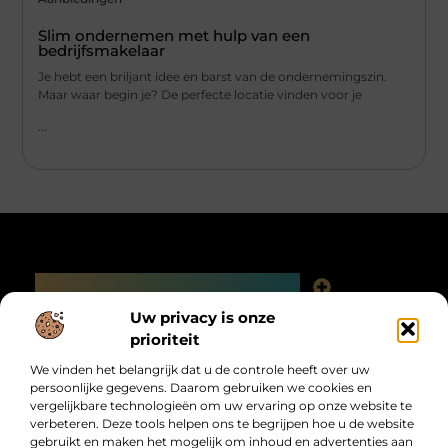
Slim ondernemen met hulp van een
bedrijfsmakelaar
Je hebt een briljant idee en barst van de ondernemingszin.
Maar waar begin je? De perfecte locatie vinden voor je
...
Main Links
Linkjes kopen: slimme SEO-tactiek of digitale valkuil?
Uw privacy is onze
Bericht categorie
prioriteit
We vinden het belangrijk dat u de controle heeft over uw
persoonlijke gegevens. Daarom gebruiken we cookies en
vergelijkbare technologieën om uw ervaring op onze website te
verbeteren. Deze tools helpen ons te begrijpen hoe u de website
gebruikt en maken het mogelijk om inhoud en advertenties aan