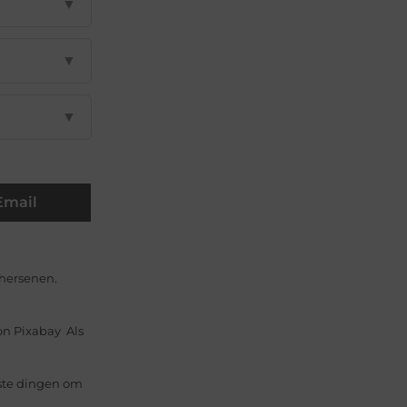
▼
▼
▼
Email
 hersenen.
 Pixabay ‍ Als
kste dingen om