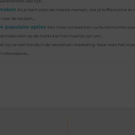
werknemers veel tijd...
e maken
Als je bent zoals de meeste mensen, ziet je koffieroutine er 
 naar de keuken,...
4 populaire opties
Een mooi tuinpad kan uw buitenruimte zowe
d materialen op de markt kan het moeilijk zijn om...
 zijn er veel trends in de wereld van marketing. Waar men het vro
interessante...