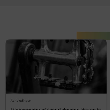
Gerelatee
Aanbiedingen
Middenmotor of voorwielmotor: kies op je