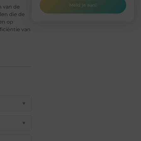
Meld je aan!
n van de
len die de
wen op
iciëntie van
▼
▼