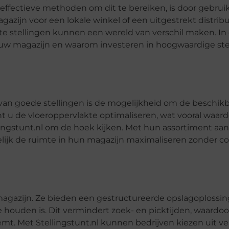
effectieve methoden om dit te bereiken, is door gebru
gazijn voor een lokale winkel of een uitgestrekt distri
 stellingen kunnen een wereld van verschil maken. In d
 uw magazijn en waarom investeren in hoogwaardige ste
an goede stellingen is de mogelijkheid om de beschik
 u de vloeroppervlakte optimaliseren, wat vooral waarde
lingstunt.nl om de hoek kijken. Met hun assortiment aan
ijk de ruimte in hun magazijn maximaliseren zonder co
magazijn. Ze bieden een gestructureerde opslagoplossin
e houden is. Dit vermindert zoek- en picktijden, waardoo
mt. Met Stellingstunt.nl kunnen bedrijven kiezen uit ve