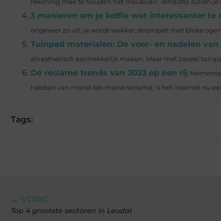
rekening mee te houden het meubilair. Tenslotte zullen je 
3 manieren om je koffie wat interessanter t
ongeveer zo uit: je wordt wakker, strompelt met bleke ogen
Tuinpad materialen: De voor- en nadelen van 
als esthetisch aantrekkelijk maken. Maar met zoveel tuinpa
Dé reclame trends van 2023 op een rij
Momenteel
hebben van mond-tot-mond reclame, is het internet nu een 
Tags:
← VORIG
Top 4 grootste sectoren in Leudal