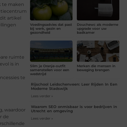
ik te maken
butiecentrum
it artikel
llingen
Voedingsadvies dat past
Douchewc als moderne
bij werk, gezin en
upgrade voor uw
gezondheid
badkamer
bare ruimte
vol is in
Slim je Oranje-outfit
Merken die mensen in
samenstellen voor een
beweging brengen
wedstrijd
ncessies te
Rijschool Leidschenveen: Leer Rijden In Een
Moderne Stadswijk
Lees verder »
Waarom SEO onmisbaar is voor bedrijven in
g, waardoor
Utrecht en omgeving
r de
Lees verder »
rschillende