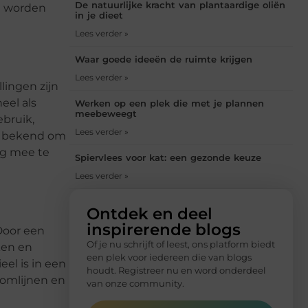
De natuurlijke kracht van plantaardige oliën
en worden
in je dieet
Lees verder »
Waar goede ideeën de ruimte krijgen
Lees verder »
lingen zijn
eel als
Werken op een plek die met je plannen
meebeweegt
bruik,
Lees verder »
at bekend om
ng mee te
Spiervlees voor kat: een gezonde keuze
Lees verder »
Ontdek en deel
inspirerende blogs
 Door een
Of je nu schrijft of leest, ons platform biedt
ken en
een plek voor iedereen die van blogs
el is in een
houdt. Registreer nu en word onderdeel
omlijnen en
van onze community.