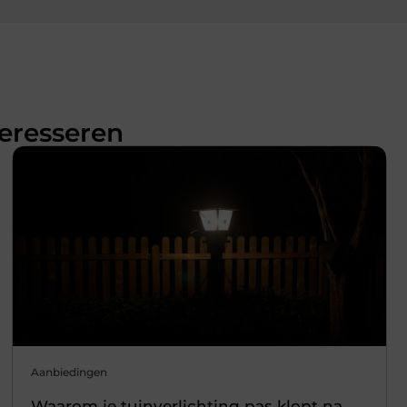
teresseren
Aanbiedingen
Waarom je tuinverlichting pas klopt na