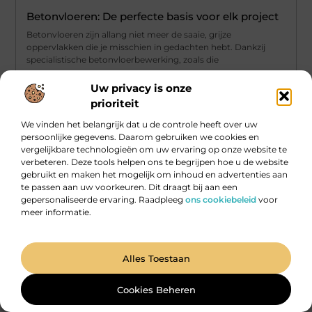
Betonvloeren: De perfecte basis voor elk project
Betonvloeren zijn allang niet meer de saaie, grijze
oppervlakken die je misschien in gedachten hebt. Dankzij
specialistische betonvloerbewerking, zoals die
...
Uw privacy is onze
prioriteit
We vinden het belangrijk dat u de controle heeft over uw
persoonlijke gegevens. Daarom gebruiken we cookies en
vergelijkbare technologieën om uw ervaring op onze website te
verbeteren. Deze tools helpen ons te begrijpen hoe u de website
gebruikt en maken het mogelijk om inhoud en advertenties aan
te passen aan uw voorkeuren. Dit draagt bij aan een
gepersonaliseerde ervaring. Raadpleeg
ons cookiebeleid
voor
meer informatie.
Alles Toestaan
Aanbiedingen
Cookies Beheren
Slim ondernemen met hulp van een