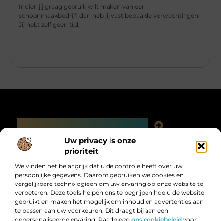
Indien jij graag gebruik wilt maken van een
schoonmaakbedrijf, dan heb jij vast bepaalde verwachtingen.
Jij hebt zelf geen tijd,
...
Main Links
Linkjes kopen: slimme SEO-tactiek of digitale valkuil?
Uw privacy is onze
Bericht categorie
prioriteit
We vinden het belangrijk dat u de controle heeft over uw
persoonlijke gegevens. Daarom gebruiken we cookies en
vergelijkbare technologieën om uw ervaring op onze website te
verbeteren. Deze tools helpen ons te begrijpen hoe u de website
gebruikt en maken het mogelijk om inhoud en advertenties aan
te passen aan uw voorkeuren. Dit draagt bij aan een
gepersonaliseerde ervaring. Raadpleeg
ons cookiebeleid
voor