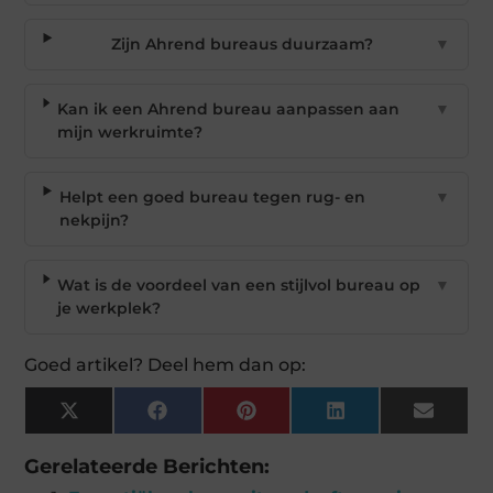
Zijn Ahrend bureaus duurzaam?
▼
Kan ik een Ahrend bureau aanpassen aan
▼
mijn werkruimte?
Helpt een goed bureau tegen rug- en
▼
nekpijn?
Wat is de voordeel van een stijlvol bureau op
▼
je werkplek?
Goed artikel? Deel hem dan op:
X
Facebook
Pinterest
LinkedIn
Email
(Twitter)
Gerelateerde Berichten: