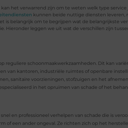
 kan het verwarrend zijn om te weten welk type service 
eitendiensten
kunnen beide nuttige diensten leveren, 
et is belangrijk om te begrijpen wat de belangrijkste vers
ie. Hieronder leggen we uit wat de verschillen zijn tuss
 op reguliere schoonmaakwerkzaamheden. Dit kan varië
 van kantoren, industriële ruimtes of openbare instell
men, sanitaire voorzieningen, stofzuigen en het afneme
especialiseerd in het opruimen van schade of het beha
 snel en professioneel verhelpen van schade die is vero
rm of een ander ongeval. Ze richten zich op het herstell