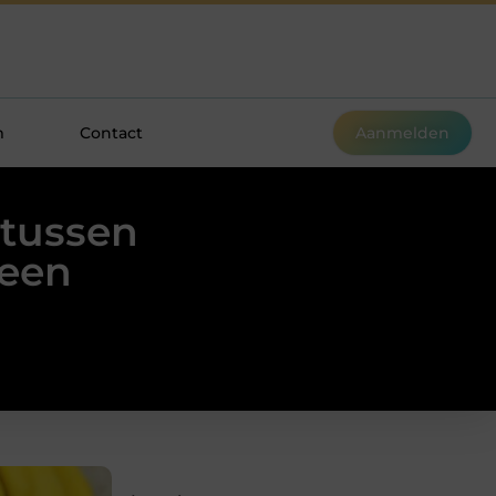
m
Contact
Aanmelden
 tussen
 een