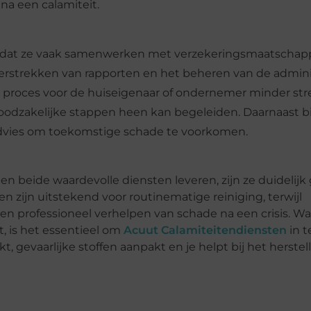
na een calamiteit.
s dat ze vaak samenwerken met verzekeringsmaatschapp
erstrekken van rapporten en het beheren van de admini
 proces voor de huiseigenaar of ondernemer minder stre
oodzakelijke stappen heen kan begeleiden. Daarnaast b
 advies om toekomstige schade te voorkomen.
beide waardevolle diensten leveren, zijn ze duidelijk 
n zijn uitstekend voor routinematige reiniging, terwijl
 en professioneel verhelpen van schade na een crisis. Wa
, is het essentieel om
Acuut Calamiteitendiensten
in t
 gevaarlijke stoffen aanpakt en je helpt bij het herstel