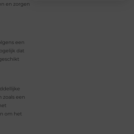
en en zorgen
volgens een
ogelijk dat
 geschikt
ddellijke
n zoals een
het
en om het