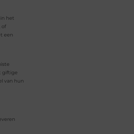
in het
 of
et een
iste
giftige
el van hun
leveren