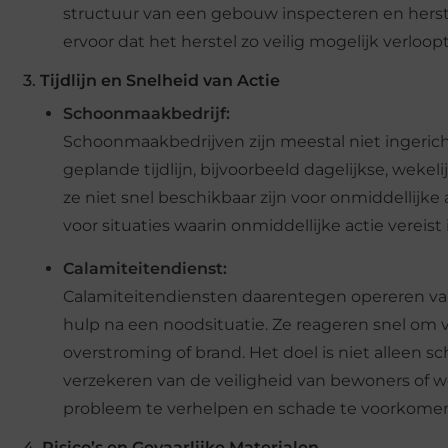
structuur van een gebouw inspecteren en hers
ervoor dat het herstel zo veilig mogelijk verloopt
3.
Tijdlijn en Snelheid van Actie
Schoonmaakbedrijf:
Schoonmaakbedrijven zijn meestal niet ingericht
geplande tijdlijn, bijvoorbeeld dagelijkse, wek
ze niet snel beschikbaar zijn voor onmiddellijke
voor situaties waarin onmiddellijke actie vereist 
Calamiteitendienst:
Calamiteitendiensten daarentegen opereren vaak
hulp na een noodsituatie. Ze reageren snel om v
overstroming of brand. Het doel is niet alleen
verzekeren van de veiligheid van bewoners of 
probleem te verhelpen en schade te voorkome
4.
Risico’s en Gevaarlijke Materialen