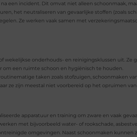
w na een incident. Dit omvat niet alleen schoonmaak, ma
uren, het neutraliseren van gevaarlijke stoffen (zoals sc
tregelen. Ze werken vaak samen met verzekeringsmaats
f wekelijkse onderhouds- en reinigingsklussen uit. Ze 
 om een ruimte schoon en hygiënisch te houden.
routinematige taken zoals stofzuigen, schoonmaken va
r ze zijn meestal niet voorbereid op het opruimen van
iseerde apparatuur en training om zware en vaak gevaar
e werken met bijvoorbeeld water- of rookschade, asbestve
rontreinigde omgevingen. Naast schoonmaken kunnen z