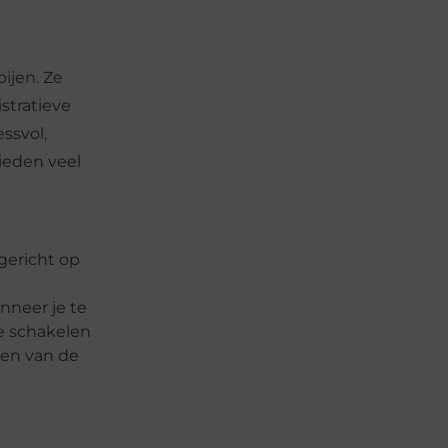
ijen. Ze
stratieve
ssvol,
ieden veel
gericht op
nneer je te
e schakelen
len van de