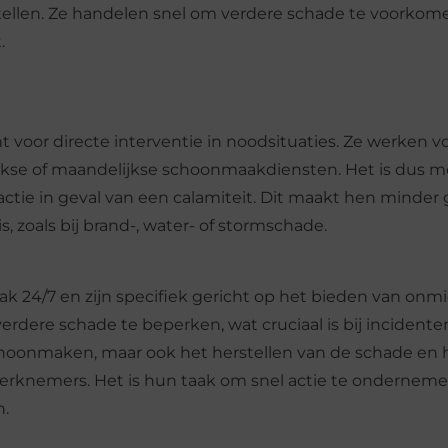
tellen. Ze handelen snel om verdere schade te voorkom
.
 voor directe interventie in noodsituaties. Ze werken 
elijkse of maandelijkse schoonmaakdiensten. Het is dus m
 actie in geval van een calamiteit. Dit maakt hen minder
is, zoals bij brand-, water- of stormschade.
 24/7 en zijn specifiek gericht op het bieden van onmi
erdere schade te beperken, wat cruciaal is bij incidente
 schoonmaken, maar ook het herstellen van de schade en 
werknemers. Het is hun taak om snel actie te ondernem
n.