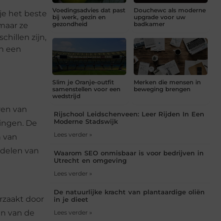
Voedingsadvies dat past
Douchewc als moderne
je het beste
bij werk, gezin en
upgrade voor uw
gezondheid
badkamer
maar ze
chillen zijn,
en een
Slim je Oranje-outfit
Merken die mensen in
samenstellen voor een
beweging brengen
wedstrijd
ren van
Rijschool Leidschenveen: Leer Rijden In Een
Moderne Stadswijk
ingen. De
Lees verder »
n van
ndelen van
Waarom SEO onmisbaar is voor bedrijven in
Utrecht en omgeving
Lees verder »
De natuurlijke kracht van plantaardige oliën
orzaakt door
in je dieet
en van de
Lees verder »