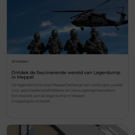
Winkelen
Ontdek de fascinerende wereld van Legerdump
in Meppel
De legendarische stad Meppel herbergt een verborgen juweel
voor geschiedenisliefhebbers en nieuwsgierige bezoekers.
Een bezoek aan de legerdump in Meppel
(meppelgids.nl) biedt
...