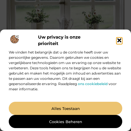
Uw privacy is onze
Winkelen
prioriteit
Ontdek de beste kozijnen voor jouw huis in
We vinden het belangrijk dat u de controle heeft over uw
oldenzaal
persoonlijke gegevens. Daarom gebruiken we cookies en
Ben je op zoek naar hoogwaardige kozijnen die niet alleen
vergelijkbare technologieën om uw ervaring op onze website te
jouw woning verfraaien, maar ook bijdragen aan een betere
verbeteren. Deze tools helpen ons te begrijpen hoe u de website
isolatie
gebruikt en maken het mogelijk om inhoud en advertenties aan
te passen aan uw voorkeuren. Dit draagt bij aan een
...
gepersonaliseerde ervaring. Raadpleeg
ons cookiebeleid
voor
meer informatie.
Alles Toestaan
Cookies Beheren