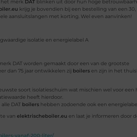
 het merk
DAT
blinken uit door hun hoge betrouwbaarh
oiler.eu
krijg je bovendien bij een bestelling van een 30, 
xibele aansluitslangen met korting. Wel even aanvinken!
erk DAT worden gemaakt door een van de grootste
eer dan 75 jaar
ontwikkelen zij
boilers
en zijn in het thui
euwste soort isolatieschuim wat mischien wel voor een
tiewaarde heeft hierdoor.
a alle DAT
boilers
hebben zodoende ook een energielabel 
ite van
elektrischeboiler.eu
en laat je informeren door d
ilers-vanaf-200-liter/