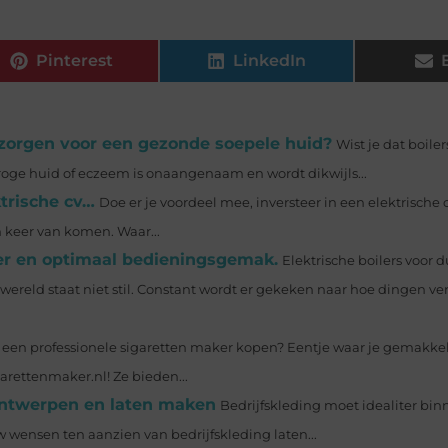
Pinterest
LinkedIn
e zorgen voor een gezonde soepele huid?
Wist je dat boile
roge huid of eczeem is onaangenaam en wordt dikwijls...
ktrische cv…
Doe er je voordeel mee, inversteer in een elektrische 
n keer van komen. Waar...
er en optimaal bedieningsgemak.
Elektrische boilers voor
ereld staat niet stil. Constant wordt er gekeken naar hoe dingen v
ij een professionele sigaretten maker kopen? Eentje waar je gemakkel
arettenmaker.nl! Ze bieden...
 ontwerpen en laten maken
Bedrijfskleding moet idealiter binn
 wensen ten aanzien van bedrijfskleding laten...