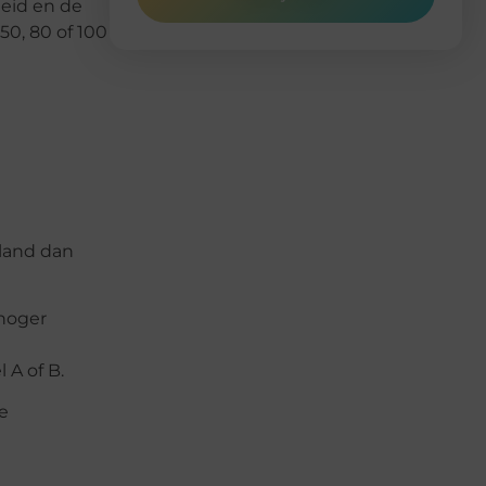
eid en de
50, 80 of 100
sland dan
 hoger
A of B.
e