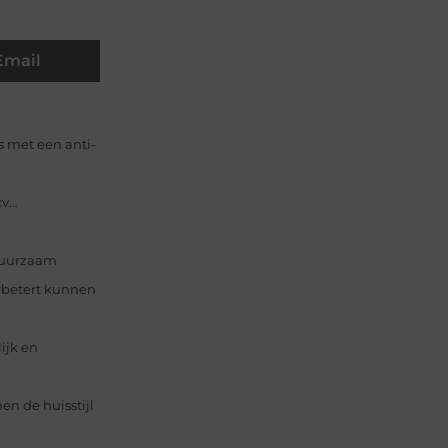
Email
rs met een anti-
cv…
 duurzaam
erbetert kunnen
ijk en
en de huisstijl