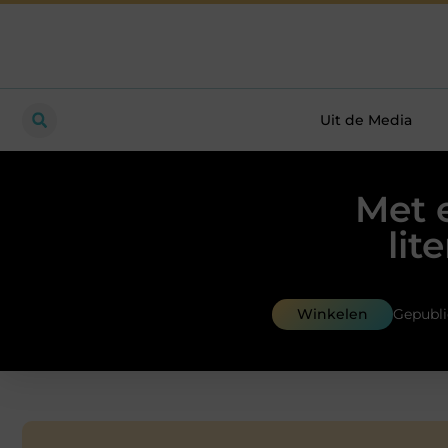
Uit de Media
Met e
lit
Winkelen
Gepubli