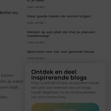
in je dieet
Lees verder »
boiler.eu
,
Waar goede ideeën de ruimte krijgen
Lees verder »
Werken op een plek die met je plannen
meebeweegt
Lees verder »
Spiervlees voor kat: een gezonde keuze
Lees verder »
Ontdek en deel
 kiezen
inspirerende blogs
ler je water
Of je nu schrijft of leest, ons platform biedt
rm blijft.
een plek voor iedereen die van blogs
houdt. Registreer nu en word onderdeel
len,
van onze community.
Meld je aan!