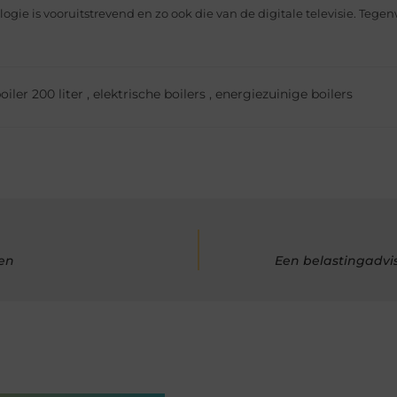
ogie is vooruitstrevend en zo ook die van de digitale televisie. Tegen
oiler 200 liter
,
elektrische boilers
,
energiezuinige boilers
pen
Een belastingadvis