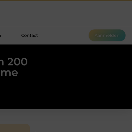
m
Contact
Aanmelden
an 200
arme