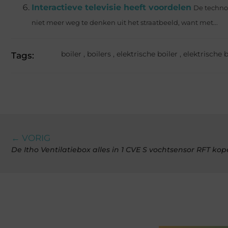
Interactieve televisie heeft voordelen
De technol
niet meer weg te denken uit het straatbeeld, want met...
boiler
,
boilers
,
elektrische boiler
,
elektrische b
Tags:
← VORIG
De Itho Ventilatiebox alles in 1 CVE S vochtsensor RFT ko