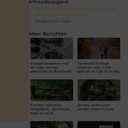
Inhoudsopgave
Met een elektrische boiler van 200 liter heeft
iedereen een warme douche.
Veelgestelde vragen
Meer Berichten
Energie besparen met
Sprekend horloge
de hulp van een
ouderen voor meer
elektricien in Barneveld
gemak en rust in je dag
Soorten hekwerk
Je huis verbouwen
vergelijken, aluminium,
zonder chaos in huis
staal en hout