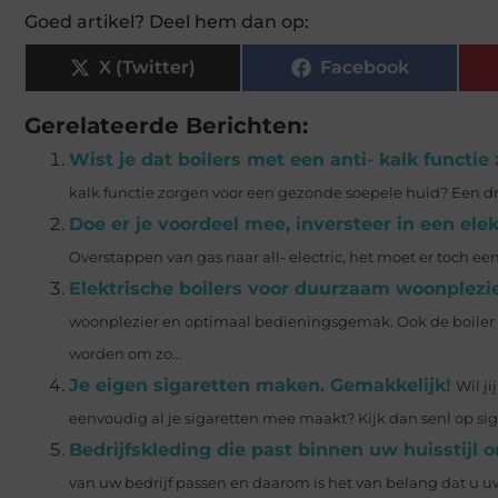
Goed artikel? Deel hem dan op:
X (Twitter)
Facebook
Gerelateerde Berichten:
Wist je dat boilers met een anti- kalk functi
kalk functie zorgen voor een gezonde soepele huid? Een d
Doe er je voordeel mee, inversteer in een ele
Overstappen van gas naar all- electric, het moet er toch ee
Elektrische boilers voor duurzaam woonplezi
woonplezier en optimaal bedieningsgemak. Ook de boiler w
worden om zo...
Je eigen sigaretten maken. Gemakkelijk!
Wil j
eenvoudig al je sigaretten mee maakt? Kijk dan senl op sig
Bedrijfskleding die past binnen uw huisstijl
van uw bedrijf passen en daarom is het van belang dat u uw