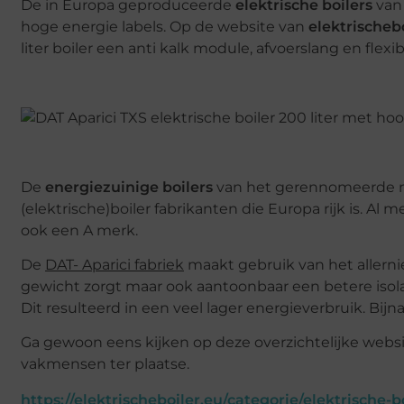
De in Europa geproduceerde
elektrische boilers
van
hoge energie labels. Op de website van
elektrischeb
liter boiler een anti kalk module, afvoerslang en fle
De
energiezuinige boilers
van het gerennomeerde m
(elektrische)boiler fabrikanten die Europa rijk is. Al m
ook een A merk.
De
DAT- Aparici fabriek
maakt gebruik van het allerni
gewicht zorgt maar ook aantoonbaar een betere isola
Dit resulteerd in een veel lager energieverbruik. Bijn
Ga gewoon eens kijken op deze overzichtelijke webs
vakmensen ter plaatse.
https://elektrischeboiler.eu/categorie/elektrische-bo