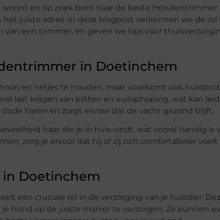
hem woont en op zoek bent naar de beste Hondentrimmer 
an het juiste adres. In deze blogpost verkennen we de rol
n van een trimmer, en geven we tips voor thuisverzorgi
dentrimmer in Doetinchem
choon en netjes te houden, maar voorkomt ook huidpr
el last krijgen van klitten en vuilophoping, wat kan lei
t dode haren en zorgt ervoor dat de vacht gezond blijft.
eelheid haar die je in huis vindt, wat vooral handig i
en, zorg je ervoor dat hij of zij zich comfortabeler voelt
 in Doetinchem
t een cruciale rol in de verzorging van je huisdier. De
je hond op de juiste manier te verzorgen. Ze kunnen e