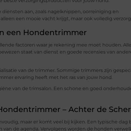
e beste verzorgingsproducten voor jouw hond.
iensten aan, zoals nagelknippen, oorreiniging en
alleen een mooie vacht krijgt, maar ook volledig verzor
 in een Hondentrimmer
llende factoren waar je rekening mee moet houden. Aller
 bewezen staat van dienst en goede recensies van ander
cialisatie van de trimmer. Sommige trimmers zijn gespeci
rimmer ervaring heeft met het ras van jouw hond.
 hygiëne van de trimsalon. Een schone en goed onderhoud
 Hondentrimmer – Achter de Sch
oudig, maar er komt veel bij kijken. Een typische dag
ren van de agenda. Vervolgens worden de honden verwe