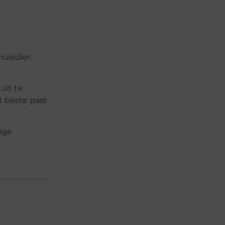
uisdier.
uit te
t beste past
ige