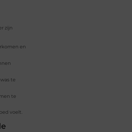
r zijn
oorkomen en
unnen
 was te
emen te
oed voelt.
de