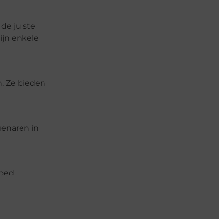
de juiste
ijn enkele
n. Ze bieden
genaren in
goed