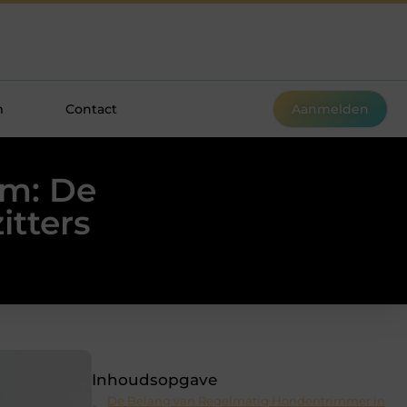
m
Contact
Aanmelden
m: De
itters
Inhoudsopgave
De Belang van Regelmatig Hondentrimmer in