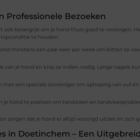
en Professionele Bezoeken
et ook belangrijk om je hond thuis goed te verzorgen. Hie
n topconditie te houden:
e hond minstens een paar keer per week om klitten te v
ls van je hond en knip ze indien nodig. Lange nagels k
n met een speciale oorreiniger om ophoping van vuil en
an je hond te poetsen om tandsteen en tandvleesprobl
 zorgen dat je hond er altijd verzorgd uitziet en zich g
s in Doetinchem – Een Uitgebrei