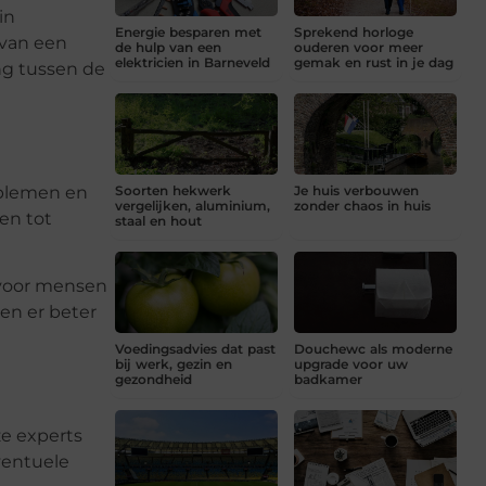
in
Energie besparen met
Sprekend horloge
 van een
de hulp van een
ouderen voor meer
elektricien in Barneveld
gemak en rust in je dag
ng tussen de
oblemen en
Soorten hekwerk
Je huis verbouwen
vergelijken, aluminium,
zonder chaos in huis
den tot
staal en hout
s voor mensen
 en er beter
Voedingsadvies dat past
Douchewc als moderne
bij werk, gezin en
upgrade voor uw
gezondheid
badkamer
ze experts
ventuele