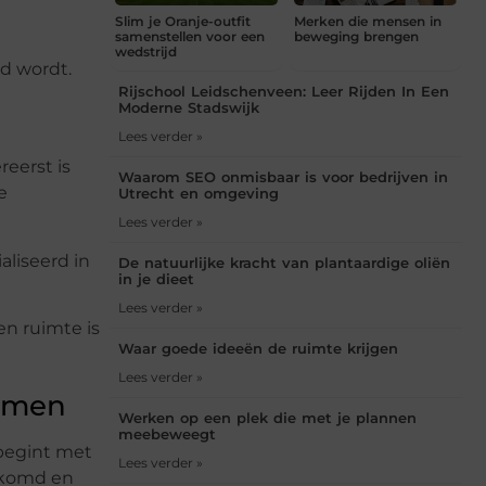
Slim je Oranje-outfit
Merken die mensen in
samenstellen voor een
beweging brengen
wedstrijd
gd wordt.
Rijschool Leidschenveen: Leer Rijden In Een
Moderne Stadswijk
Lees verder »
eerst is
Waarom SEO onmisbaar is voor bedrijven in
e
Utrecht en omgeving
Lees verder »
aliseerd in
De natuurlijke kracht van plantaardige oliën
in je dieet
Lees verder »
en ruimte is
Waar goede ideeën de ruimte krijgen
Lees verder »
ermen
Werken op een plek die met je plannen
meebeweegt
 begint met
Lees verder »
lkomd en