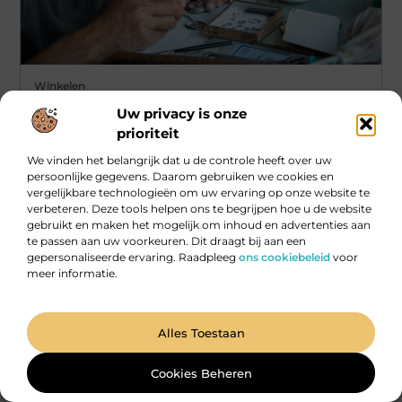
Winkelen
Uw privacy is onze
Ontdek de voordelen van een klusjesman in
Harderwijk
prioriteit
Het inhuren van een klusjesman in Harderwijk
We vinden het belangrijk dat u de controle heeft over uw
(Huishoudelijke klussen) kan een wereld van verschil maken
persoonlijke gegevens. Daarom gebruiken we cookies en
voor jouw woonervaring. In deze
vergelijkbare technologieën om uw ervaring op onze website te
verbeteren. Deze tools helpen ons te begrijpen hoe u de website
...
gebruikt en maken het mogelijk om inhoud en advertenties aan
te passen aan uw voorkeuren. Dit draagt bij aan een
gepersonaliseerde ervaring. Raadpleeg
ons cookiebeleid
voor
meer informatie.
Alles Toestaan
Cookies Beheren