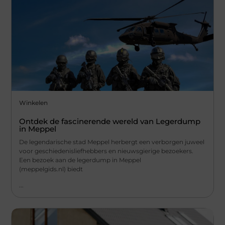
Winkelen
Ontdek de fascinerende wereld van Legerdump
in Meppel
De legendarische stad Meppel herbergt een verborgen juweel
voor geschiedenisliefhebbers en nieuwsgierige bezoekers.
Een bezoek aan de legerdump in Meppel
(meppelgids.nl) biedt
...