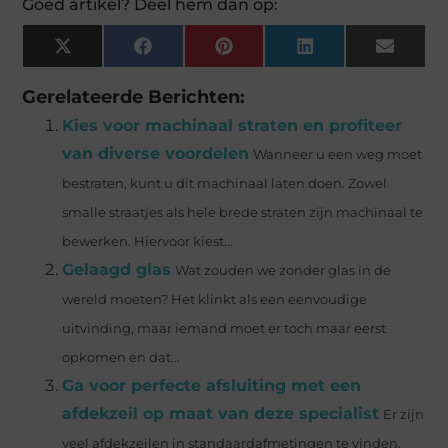
Goed artikel? Deel hem dan op:
X
Facebook
Pinterest
LinkedIn
Email
(Twitter)
Gerelateerde Berichten:
Kies voor machinaal straten en profiteer
van diverse voordelen
Wanneer u een weg moet
bestraten, kunt u dit machinaal laten doen. Zowel
smalle straatjes als hele brede straten zijn machinaal te
bewerken. Hiervoor kiest...
Gelaagd glas
Wat zouden we zonder glas in de
wereld moeten? Het klinkt als een eenvoudige
uitvinding, maar iemand moet er toch maar eerst
opkomen en dat...
Ga voor perfecte afsluiting met een
afdekzeil op maat van deze specialist
Er zijn
veel afdekzeilen in standaardafmetingen te vinden.