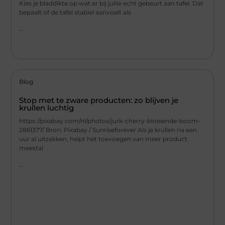
Kies je bladdikte op wat er bij jullie echt gebeurt aan tafel. Dat
bepaalt of de tafel stabiel aanvoelt als
...
Blog
Stop met te zware producten: zo blijven je
krullen luchtig
https://pixabay.com/nl/photos/jurk-cherry-bloeiende-boom-
2861377/ Bron: Pixabay / Sunriseforever Als je krullen na een
uur al uitzakken, helpt het toevoegen van meer product
meestal
...