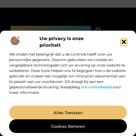
Main Links
Uw privacy is onze
Linkjes kopen: slimme SEO-tactiek of digitale valkuil?
Bericht categorie
prioriteit
We vinden het belangrijk dat u de controle heeft over uw
persoonlijke gegevens. Daarom gebruiken we cookies en
vergelijkbare technologieën om uw ervaring op onze website te
verbeteren. Deze tools helpen ons te begrijpen hoe u de website
gebruikt en maken het mogelijk om inhoud en advertenties aan
te passen aan uw voorkeuren. Dit draagt bij aan een
gepersonaliseerde ervaring. Raadpleeg
ons cookiebeleid
voor
meer informatie.
Digitalk.nl – Ontdek, leer en praat mee!
Laat je inspireren, vergroot je kennis en deel je ideeën met anderen in
onze levendige community.
Alles Toestaan
@2025 All Right Reserved. Design by
www.digitalk.nl.
Cookies Beheren