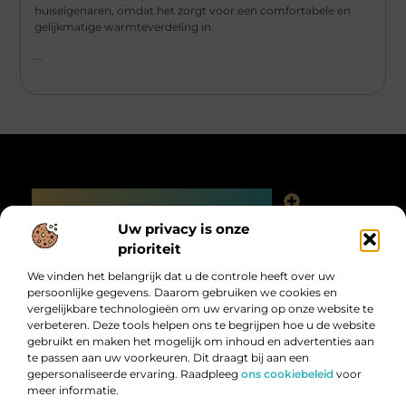
huiseigenaren, omdat het zorgt voor een comfortabele en
gelijkmatige warmteverdeling in
...
Main Links
Linkjes kopen: slimme SEO-tactiek of digitale valkuil?
Uw privacy is onze
Bericht categorie
prioriteit
We vinden het belangrijk dat u de controle heeft over uw
persoonlijke gegevens. Daarom gebruiken we cookies en
vergelijkbare technologieën om uw ervaring op onze website te
verbeteren. Deze tools helpen ons te begrijpen hoe u de website
gebruikt en maken het mogelijk om inhoud en advertenties aan
te passen aan uw voorkeuren. Dit draagt bij aan een
gepersonaliseerde ervaring. Raadpleeg
ons cookiebeleid
voor
meer informatie.
Digitalk.nl – Ontdek, leer en praat mee!
Laat je inspireren, vergroot je kennis en deel je ideeën met anderen in