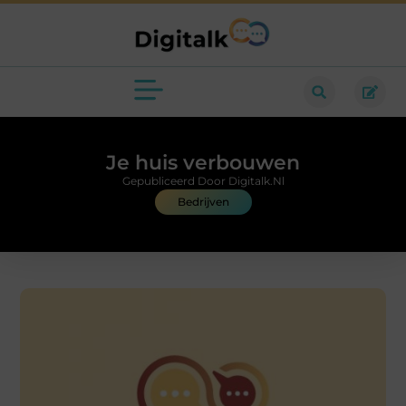
Je huis verbouwen
Gepubliceerd Door Digitalk.nl
Bedrijven